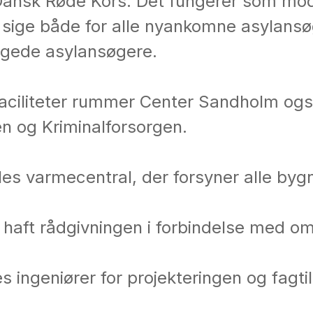
 Dansk Røde Kors. Det fungerer som mo
l sige både for alle nyankomne asylansø
agede asylansøgere.
aciliteter rummer Center Sandholm også
n og Kriminalforsorgen.
les varmecentral, der forsyner alle byg
 haft rådgivningen i forbindelse med o
es ingeniører for projekteringen og fagti