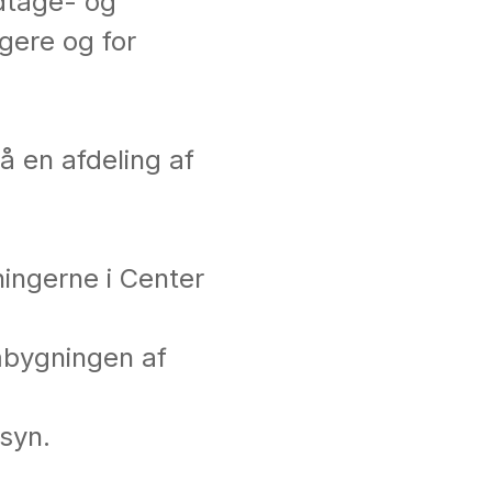
dtage- og
gere og for
 en afdeling af
ningerne i Center
mbygningen af
lsyn.