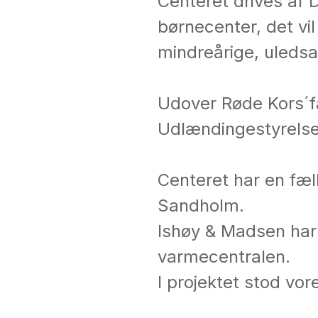
Centeret drives af
børnecenter, det vi
mindreårige, uleds
Udover Røde Kors´f
Udlændingestyrelse
Centeret har en fæl
Sandholm.
Ishøy & Madsen har
varmecentralen.
I projektet stod vor