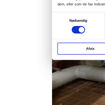
dem, eller som de har indsaml
S
Nødvendig
a
m
t
y
k
Afvis
k
e
v
a
l
g