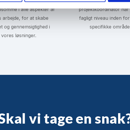
er højt at være ordentlige
Vores ingeniører 
psomme i alle aspekter af
projektkoordinator har 
 arbejde, for at skabe
fagligt niveau inden fo
tet og gennemsigtighed i
specifikke område
vores løsninger.
Skal vi tage en snak