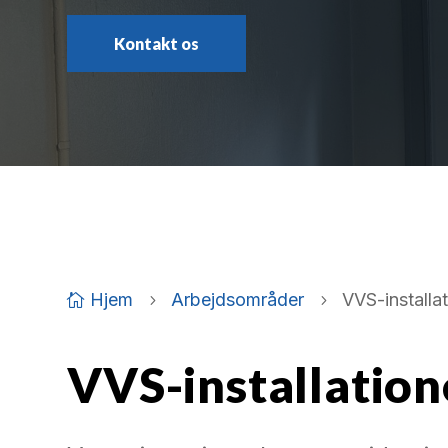
Kontakt os
Hjem
Arbejdsområder
VVS-installa

5
5
VVS-installation