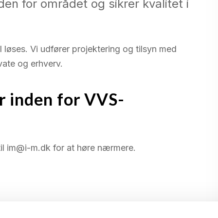
den for området og sikrer kvalitet i
l løses. Vi udfører projektering og tilsyn med
ivate og erhverv.
r inden for VVS-
til im@i-m.dk for at høre nærmere.