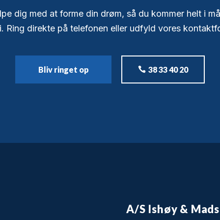
jælpe dig med at forme din drøm, så du kommer helt i mål
. Ring direkte på telefonen eller udfyld vores kontaktf
Bliv ringet op
38 33 40 20
A/S Ishøy & Mad