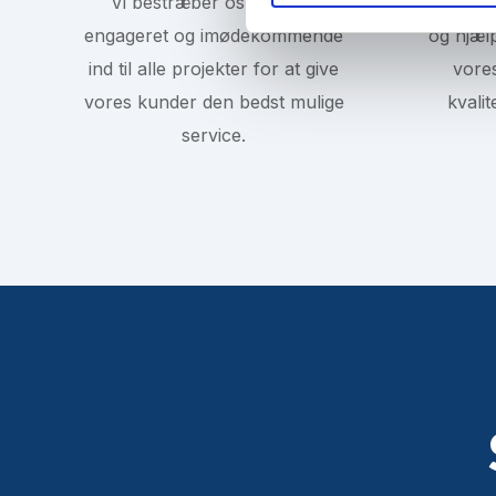
Vi bestræber os på at gå
Vi vægt
e
v
engageret og imødekommende
og hjæl
a
ind til alle projekter for at give
vores
l
vores kunder den bedst mulige
kvali
g
service.