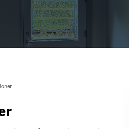
tioner
er