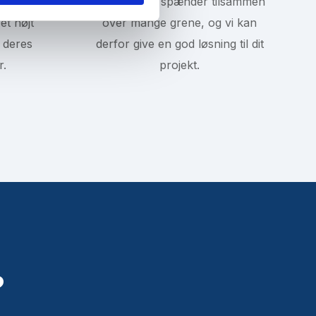
og
Vores viden spænder tilsammen
et højt
over mange grene, og vi kan
r deres
derfor give en god løsning til dit
r.
projekt.
?