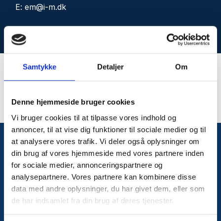
E: em@i-m.dk
Samtykke
Detaljer
Om
Denne hjemmeside bruger cookies
Vi bruger cookies til at tilpasse vores indhold og
annoncer, til at vise dig funktioner til sociale medier og til
at analysere vores trafik. Vi deler også oplysninger om
din brug af vores hjemmeside med vores partnere inden
for sociale medier, annonceringspartnere og
Skal vi tage en snak?
analysepartnere. Vores partnere kan kombinere disse
data med andre oplysninger, du har givet dem, eller som
Skriv til os, og lad os hjælpe dig med at forme din
de har indsamlet fra din brug af deres tjenester.
drøm, så du kommer helt i mål med dine visioner
for dit byggeri. Ring direkte på telefonen eller